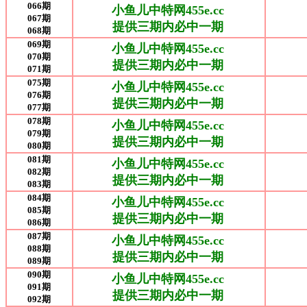
066
期
小鱼儿中特网455e.cc
067
期
提供三期内必中一期
068
期
069
期
小鱼儿中特网455e.cc
070
期
提供三期内必中一期
071
期
075
期
小鱼儿中特网455e.cc
076
期
提供三期内必中一期
077
期
078
期
小鱼儿中特网455e.cc
079
期
提供三期内必中一期
080
期
081
期
小鱼儿中特网455e.cc
082
期
提供三期内必中一期
08
3期
084
期
小鱼儿中特网455e.cc
085
期
提供三期内必中一期
086
期
087
期
小鱼儿中特网455e.cc
088
期
提供三期内必中一期
089
期
090
期
小鱼儿中特网455e.cc
091
期
提供三期内必中一期
092
期